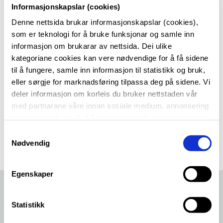
Informasjonskapslar (cookies)
Lånekontrakt for utlån av
Denne nettsida brukar informasjonskapslar (cookies),
skolebøker
som er teknologi for å bruke funksjonar og samle inn
informasjon om brukarar av nettsida. Dei ulike
Før du kan få utdelt skolebøker på Langhaugen må
kategoriane cookies kan vere nødvendige for å få sidene
til å fungere, samle inn informasjon til statistikk og bruk,
du fylle ut denne digitale lånekontrakten.
eller sørgje for marknadsføring tilpassa deg på sidene. Vi
deler informasjon om korleis du bruker nettstaden vår
Lånekontrakt
med partnarane våre innan sosiale medium, annonsering
og analysearbeid. Ved å nytte vala nedanfor samtykkjer
du til at vi nyttar dei ulike cookies-kategoriane. Du kan
S
når du vil trekke samtykket ditt. Sjå meir om kva cookies
Nødvendig
a
vi brukar i
cookie-erklæringa
vår.
m
t
Egenskaper
y
k
Aktuelle saker
k
Statistikk
e