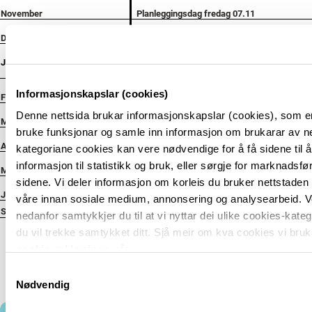
November
Planleggingsdag fredag 07.11
Desember
Siste skoledag før jul 19.12
Januar
Første skoledag 05.01
Planleggingsdag 30.01
Informasjonskapslar (cookies)
Februar
Vinterferie uke 9 23.02-27.02
Denne nettsida brukar informasjonskapslar (cookies), som er
Mars
Siste skoledag før påske 27.03
bruke funksjonar og samle inn informasjon om brukarar av net
April
Første skoledag etter påske 07.04
kategoriane cookies kan vere nødvendige for å få sidene til 
informasjon til statistikk og bruk, eller sørgje for marknadsfø
Mai
Fridag 15.05
sidene. Vi deler informasjon om korleis du bruker nettstade
Juni
Siste skoledag 24.06
våre innan sosiale medium, annonsering og analysearbeid. V
SUM
nedanfor samtykkjer du til at vi nyttar dei ulike cookies-kate
du vil trekke samtykket ditt. Sjå meir om kva cookies vi bruk
cookie-erklæringa
vår.
S
Nødvendig
a
m