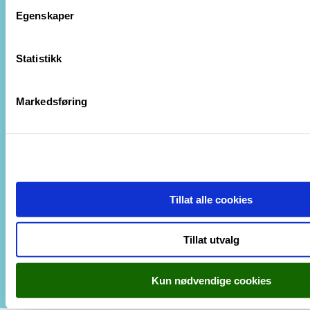
t
Egenskaper
y
k
Kontakt oss
k
Statistikk
e
Tilsette
v
Markedsføring
a
l
g
Tillat alle cookies
Cookie-erklæring
Tilgjengelegheitserklæring
Tillat utvalg
Ansvarleg redaktør Berit Tesaker
Kun nødvendige cookies